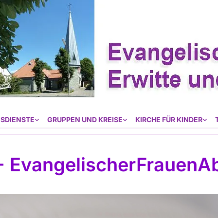
SDIENSTE
GRUPPEN UND KREISE
KIRCHE FÜR KINDER
- EvangelischerFrauenA