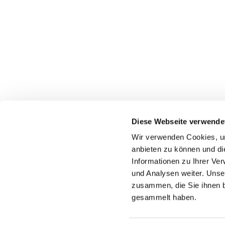
Evangelische Kirchengemeinde Erwitte
Diese Webseite verwende
wolfgang.jaeger@evangelisch-in-erwitte-anroechte.de
Wir verwenden Cookies, um
anbieten zu können und di
Westkampstr. 7
59597 Erwitte
Informationen zu Ihrer Ve
und Analysen weiter. Unse
zusammen, die Sie ihnen b
gesammelt haben.