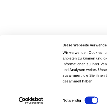
Evangelische Kirchengemeinde Erwitte
Diese Webseite verwende
wolfgang.jaeger@evangelisch-in-erwitte-anroechte.de
Wir verwenden Cookies, um
anbieten zu können und di
Westkampstr. 7
59597 Erwitte
Informationen zu Ihrer Ve
und Analysen weiter. Unse
zusammen, die Sie ihnen b
gesammelt haben.
Einwilligungsauswahl
Notwendig