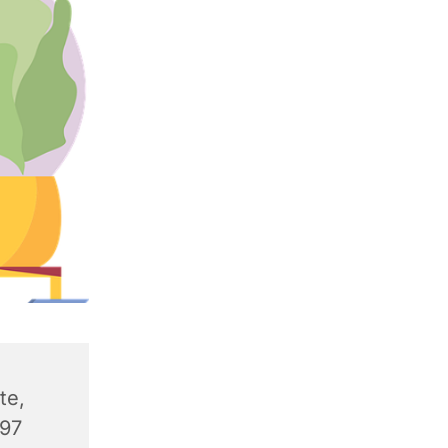
te,
597