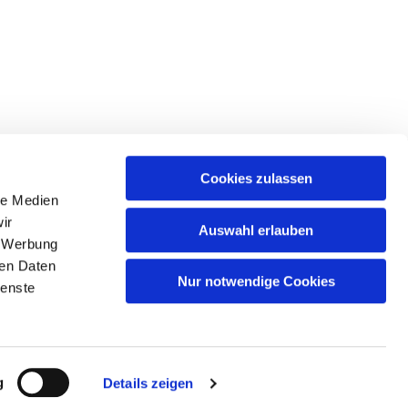
Cookies zulassen
le Medien
ir
Auswahl erlauben
, Werbung
ren Daten
Nur notwendige Cookies
ienste
n
g
Details zeigen