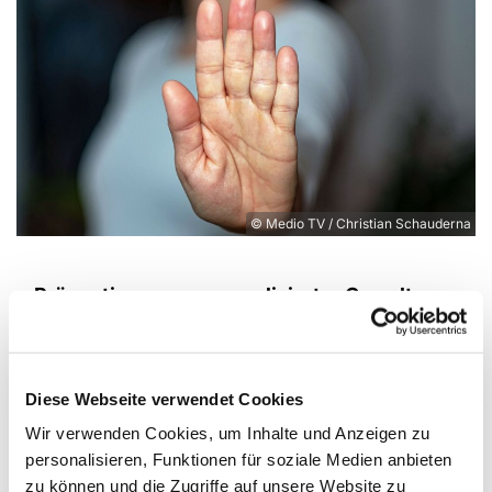
© Medio TV / Christian Schauderna
Prävention gegen sexualisierter Gewalt
Eine große Zahl bekannter Fälle sexuellen
Mißbrauchs in den vergangenen Jahrzehnten in
beiden großen Kirchen und die nicht ausreichende
Diese Webseite verwendet Cookies
oder häufig gar nicht stattgefundene Aufklärung
Wir verwenden Cookies, um Inhalte und Anzeigen zu
und Aufarbeitung hat großen Schaden hinterlassen
personalisieren, Funktionen für soziale Medien anbieten
- vor allem bei den Betroffenen, aber auch in den
zu können und die Zugriffe auf unsere Website zu
Kirchen bei allen Menschen, die für einen