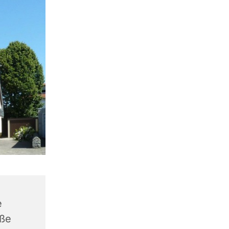
e
aße