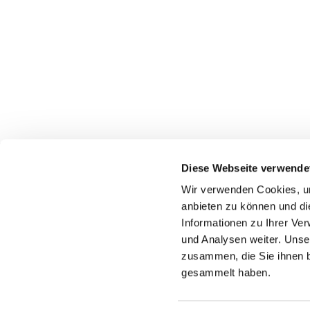
Evangelische Kirchengemeinde Erwitte
Diese Webseite verwende
wolfgang.jaeger@evangelisch-in-erwitte-anroechte.de
Wir verwenden Cookies, um
anbieten zu können und di
Westkampstr. 7
59597 Erwitte
Informationen zu Ihrer Ve
und Analysen weiter. Unse
zusammen, die Sie ihnen b
gesammelt haben.