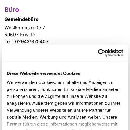
Büro
Gemeindebüro
Westkampstraße 7
59597 Erwitte
Tel.: 02943/870403
E-Mail:
Büro
In der Regel mittwochs von 9.00 Uhr bis 12.00 Uhr
geöffnet.
Diese Webseite verwendet Cookies
Erwitte
Wir verwenden Cookies, um Inhalte und Anzeigen zu
Christuskirche
personalisieren, Funktionen für soziale Medien anbieten
zu können und die Zugriffe auf unsere Website zu
Westkampstraße
analysieren. Außerdem geben wir Informationen zu Ihrer
59597 Erwitte
Verwendung unserer Website an unsere Partner für
Gemeindehaus
soziale Medien, Werbung und Analysen weiter. Unsere
Westkampstraße 5
Partner führen diese Informationen möglicherweise mit
59597 Erwitte