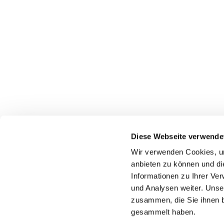
Evangelische Kirchengemeinde Erwitte
Diese Webseite verwende
wolfgang.jaeger@evangelisch-in-erwitte-anroechte.de
Wir verwenden Cookies, um
anbieten zu können und di
Westkampstr. 7
59597 Erwitte
Informationen zu Ihrer Ve
und Analysen weiter. Unse
zusammen, die Sie ihnen b
gesammelt haben.