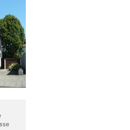
e
asse