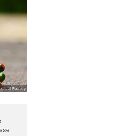
exa auf Pixabay
e
asse