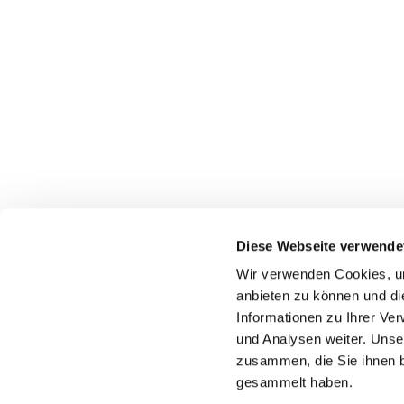
Evangelische Kirchengemeinde Erwitte
Diese Webseite verwende
wolfgang.jaeger@evangelisch-in-erwitte-anroechte.de
Wir verwenden Cookies, um
anbieten zu können und di
Westkampstr. 7
59597 Erwitte
Informationen zu Ihrer Ve
und Analysen weiter. Unse
zusammen, die Sie ihnen b
gesammelt haben.