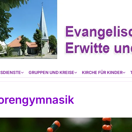
SDIENSTE
GRUPPEN UND KREISE
KIRCHE FÜR KINDER
orengymnasik